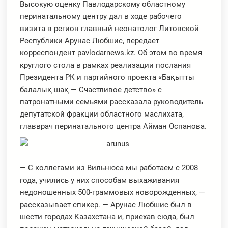
Высокую оценку Павлодарскому областному
перинатальному центру дал в ходе рабочего
визита в регион главный неонатолог Литовской
Республики Арунас Любшис, передает
корреспондент pavlodarnews.kz. Об этом во время
круглого стола в рамках реализации послания
Президента РК и партийного проекта «Бақытты
балалық шақ — Счастливое детство» с
патронатными семьями рассказала руководитель
депутатской фракции областного маслихата,
главврач перинатального центра Айман Оспанова.
— С коллегами из Вильнюса мы работаем с 2008
года, учились у них способам выхаживания
недоношенных 500-граммовых новорожденных, —
рассказывает спикер. — Арунас Любшис был в
шести городах Казахстана и, приехав сюда, был