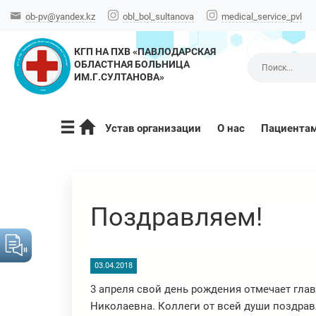
ob-pv@yandex.kz
obl_bol_sultanova
medical_service_pvl
КГП НА ПХВ «ПАВЛОДАРСКАЯ
ОБЛАСТНАЯ БОЛЬНИЦА
ИМ.Г.СУЛТАНОВА»
Устав организации
О нас
Пациента
Поздравляем!
03.04.2018
3 апреля свой день рождения отмечает гла
Николаевна. Коллеги от всей души поздравл