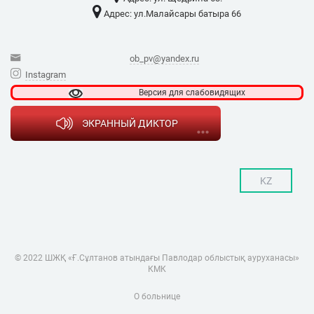
Адрес: ​ул.Малайсары батыра 66
ob_pv@yandex.ru
Instagram
Версия для
слабовидящих
ЭКРАННЫЙ ДИКТОР
KZ
© 2022 ШЖҚ «Ғ.Сұлтанов атындағы Павлодар облыстық ауруханасы»
КМК
О больнице