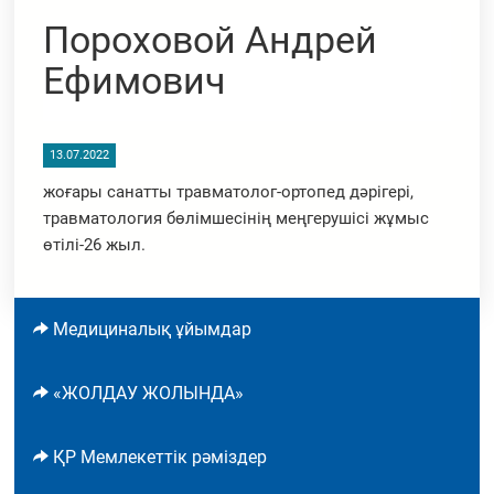
Пороховой Андрей
Ефимович
13.07.2022
жоғары санатты травматолог-ортопед дәрігері,
травматология бөлімшесінің меңгерушісі жұмыс
өтілі-26 жыл.
Медициналық ұйымдар
«ЖОЛДАУ ЖОЛЫНДА»
ҚР Мемлекеттік рәміздер