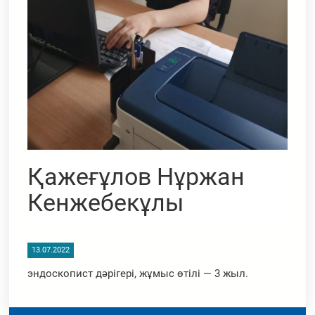
Қажеғұлов Нұржан
Кенжебекұлы
13.07.2022
эндоскопист дәрігері, жұмыс өтілі — 3 жыл.