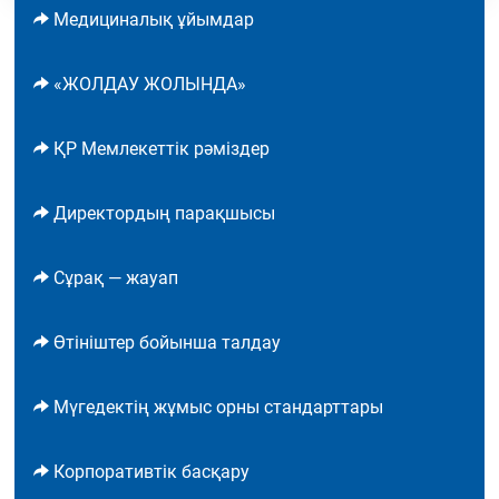
Медициналық ұйымдар
«ЖОЛДАУ ЖОЛЫНДА»
ҚР Мемлекеттік рәміздер
Директордың парақшысы
Сұрақ — жауап
Өтініштер бойынша талдау
Мүгедектің жұмыс орны стандарттары
Корпоративтік басқару