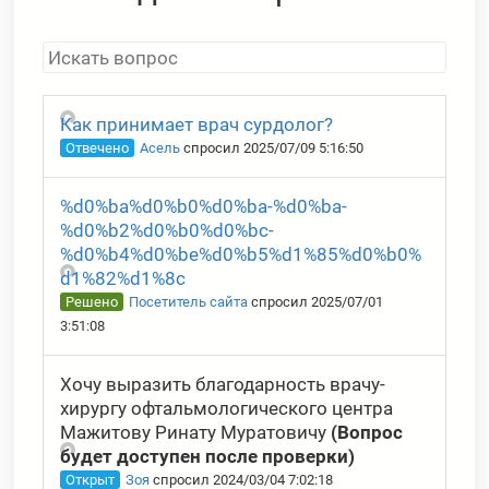
Как принимает врач сурдолог?
Отвечено
Асель
спросил 2025/07/09 5:16:50
%d0%ba%d0%b0%d0%ba-%d0%ba-
%d0%b2%d0%b0%d0%bc-
%d0%b4%d0%be%d0%b5%d1%85%d0%b0%
d1%82%d1%8c
Решено
Посетитель сайта
спросил 2025/07/01
3:51:08
Хочу выразить благодарность врачу-
хирургу офтальмологического центра
Мажитову Ринату Муратовичу
(Вопрос
будет доступен после проверки)
Открыт
Зоя
спросил 2024/03/04 7:02:18