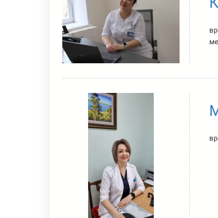
К
вр
ме
М
вр