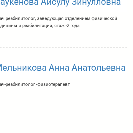
аукенова Айсулу Зинулловна
ач реабилитолог, заведующая отделением физической
дицины и реабилитации, стаж -2 года
ельникова Анна Анатольевна
ач-реабилитолог -физиотерапевт