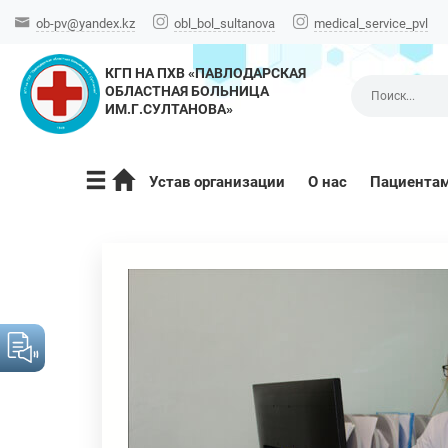
ob-pv@yandex.kz
obl_bol_sultanova
medical_service_pvl
КГП НА ПХВ «ПАВЛОДАРСКАЯ
ОБЛАСТНАЯ БОЛЬНИЦА
ИМ.Г.СУЛТАНОВА»
Устав организации
О нас
Пациента