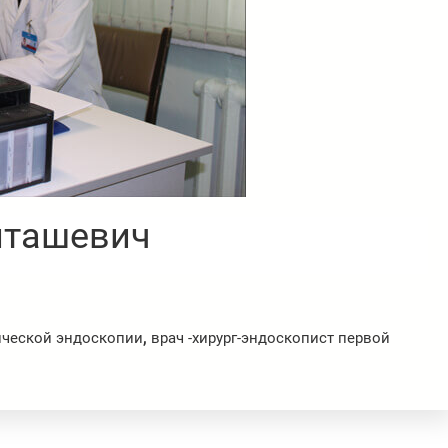
лташевич
ической эндоскопии
,
врач -хирург-эндоскопист первой