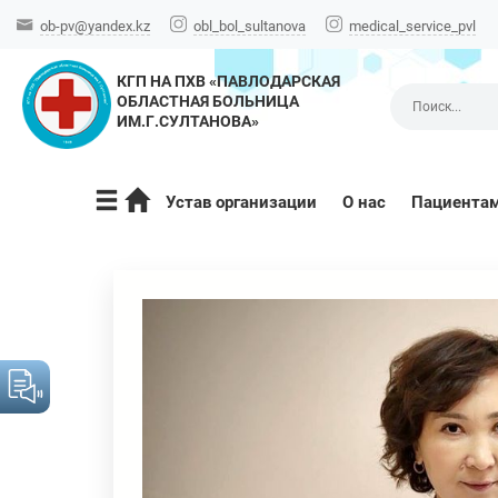
ob-pv@yandex.kz
obl_bol_sultanova
medical_service_pvl
КГП НА ПХВ «ПАВЛОДАРСКАЯ
ОБЛАСТНАЯ БОЛЬНИЦА
ИМ.Г.СУЛТАНОВА»
Устав организации
О нас
Пациента