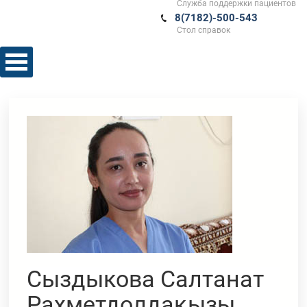
Служба поддержки пациентов
8(7182)-500-543
Стол справок
Сыздыкова Салтанат
Рахметдолдақызы