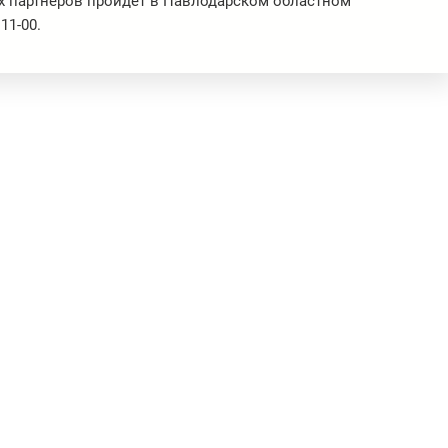
х партнеров пройдет в Павлодарском областном
11-00.