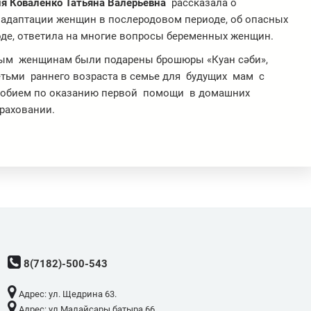
и
я Коваленко Татьяна Валерьевна
рассказала о
 адаптации женщин в послеродовом периоде, об опасных
де, ответила на многие вопросы беременных женщин.
ым женщинам были подарены брошюры «Куан сәби»,
етьми раннего возраста в семье для будущих мам с
собием по оказанию первой помощи в домашних
траховании.
8(7182)-500-543
Адрес: ​ул. Щедрина 63.
Адрес: ​ул.Малайсары батыра 66