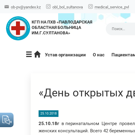
ob-pv@yandex.kz
obl_bol_sultanova
medical_service_pvl
КГП НА ПХВ «ПАВЛОДАРСКАЯ
ОБЛАСТНАЯ БОЛЬНИЦА
ИМ.Г.СУЛТАНОВА»
Устав организации
О нас
Пациента
«День открытых д
25.10.2018
25.10.18г
в
перинатальном Центре провел
женских консультаций. Всего 42 беременн