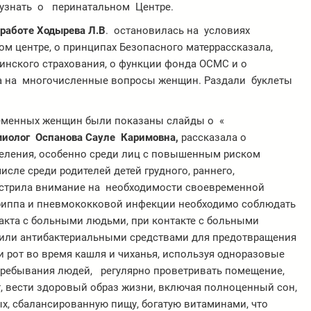
узнать о перинатальном Центре.
 работе Ходырева Л.В
. остановилась на условиях
м центре, о принципах Безопасного матеррассказала,
инского страхования, о функции фонда ОСМС и о
ла на многочисленные вопросы женщин. Раздали буклеты
еменных женщин были показаны слайды о «
миолог Оспанова Сауле Каримовна,
рассказала о
ления, особенно среди лиц с повышенным риском
сле среди родителей детей грудного, раннего,
острила внимание на необходимости своевременной
гриппа и пневмококковой инфекции необходимо соблюдать
акта с больными людьми, при контакте с больными
 или антибактериальными средствами для предотвращения
и рот во время кашля и чиханья, используя одноразовые
 пребывания людей, регулярно проветривать помещение,
от, вести здоровый образ жизни, включая полноценный сон,
ых, сбалансированную пищу, богатую витаминами, что