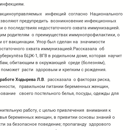
 инфекциям.
 вакциноуправляемых инфекций согласно Национального
озволяют предупредить возникновение инфекционных
 и о последствиях недостаточного охвата иммунизацией.
щим родителям о преимуществах иммунопрофилактики, о
ом от вакцинации. Упор был сделан на значимости
остаточного охвата иммунизацией.Рассказала об
беркулёза БЦЖ-1, ВГВ в родильном доме, которая научит
бам, обитающим в окружающей среде (болезням),
, поможет расти здоровым и крепким с рождения.
 работе Ходырева Л.В
. рассказала о факторах риска,
енности, правильном питании беременных женщин,
ование своего постельного белья, посуды, одежды для
нительную работу, с целью привлечения внимания к
вья беременных женщин, в привитии основы знаний о
ти за безопасное поведение; пропаганду здорового