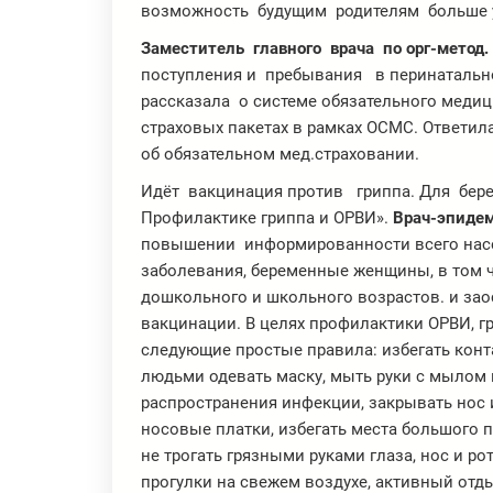
возможность будущим родителям больше 
Заместитель главного врача по орг-метод.
поступления и пребывания в перинатально
рассказала о системе обязательного медиц
страховых пакетах в рамках ОСМС. Ответи
об обязательном мед.страховании.
Идёт вакцинация против гриппа. Для бер
Профилактике гриппа и ОРВИ».
Врач-эпиде
повышении информированности всего насе
заболевания, беременные женщины, в том чи
дошкольного и школьного возрастов. и за
вакцинации. В целях профилактики ОРВИ, 
следующие простые правила: избегать конт
людьми одевать маску, мыть руки с мылом
распространения инфекции, закрывать нос 
носовые платки, избегать места большого
не трогать грязными руками глаза, нос и р
прогулки на свежем воздухе, активный отд