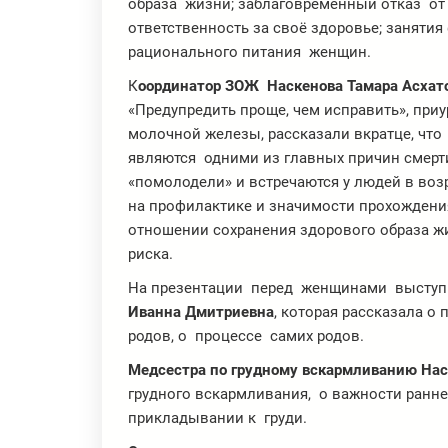
образа жизни; заблаговременный отказ о
ответственность за своё здоровье; занятия
рационального питания женщин.
К
оординатор ЗОЖ Наскенова Тамара Асхат
«Предупредить проще, чем исправить», при
молочной железы, рассказали вкратце, чт
являются одними из главных причин смерти
«помолодели» и встречаются у людей в возра
на профилактике и значимости прохожден
отношении сохранения здорового образа ж
риска.
На презентации перед женщинами высту
И
ванна Дмитриевна
, которая рассказала о
родов, о процессе самих родов.
Медсестра по грудному вскармливанию Нас
грудного вскармливания, о важности ранне
прикладывании к груди.