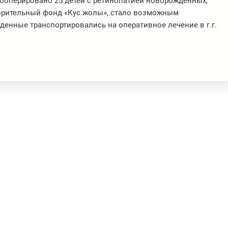
рооперировано 25 детей с ретинопатией новорожденных,
ворительный фонд «Кус жолы», стало возможным
денные транспортировались на оперативное лечение в г.г.