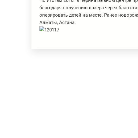
По итогам 2016г в перинатальном центре п
благодаря получению лазера через благот
оперировать детей на месте. Ранее новорож
Алматы, Астана.