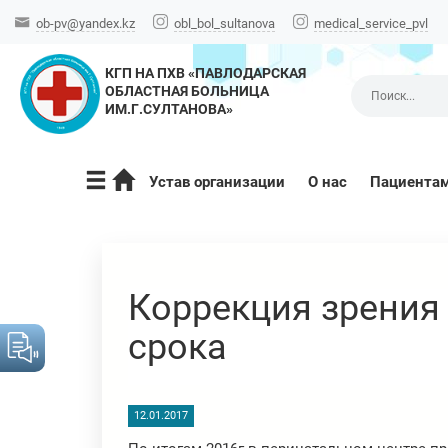
ob-pv@yandex.kz
obl_bol_sultanova
medical_service_pvl
КГП НА ПХВ «ПАВЛОДАРСКАЯ
ОБЛАСТНАЯ БОЛЬНИЦА
ИМ.Г.СУЛТАНОВА»
Устав организации
О нас
Пациента
Коррекция зрени
срока
12.01.2017