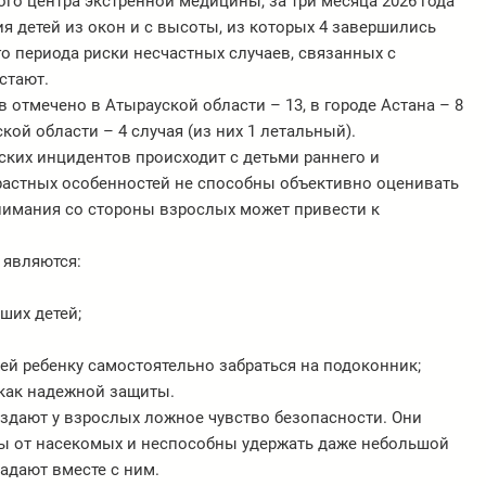
о центра экстренной медицины, за три месяца 2026 года
ия детей из окон и с высоты, из которых 4 завершились
о периода риски несчастных случаев, связанных с
стают.
отмечено в Атырауской области – 13, в городе Астана – 8
ской области – 4 случая (из них 1 летальный).
ских инцидентов происходит с детьми раннего и
растных особенностей не способны объективно оценивать
нимания со стороны взрослых может привести к
 являются:
ших детей;
й ребенку самостоятельно забраться на подоконник;
как надежной защиты.
оздают у взрослых ложное чувство безопасности. Они
 от насекомых и неспособны удержать даже небольшой
адают вместе с ним.