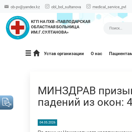
ob-pv@yandex.kz
obl_bol_sultanova
medical_service_pvl
КГП НА ПХВ «ПАВЛОДАРСКАЯ
ОБЛАСТНАЯ БОЛЬНИЦА
ИМ.Г.СУЛТАНОВА»
Устав организации
О нас
Пациента
МИНЗДРАВ призыва
падений из окон: 
04.05.2026