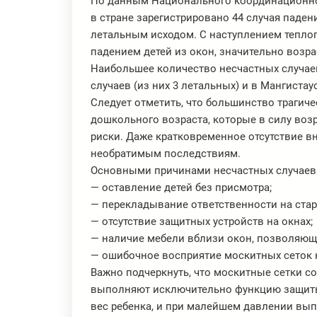
По данным Национального координационног
в стране зарегистрировано 44 случая паден
летальным исходом. С наступлением теплог
падением детей из окон, значительно возра
Наибольшее количество несчастных случаев 
случаев (из них 3 летальных) и в Мангистау
Следует отметить, что большинство трагиче
дошкольного возраста, которые в силу воз
риски. Даже кратковременное отсутствие в
необратимым последствиям.
Основными причинами несчастных случаев
— оставление детей без присмотра;
— перекладывание ответственности на стар
— отсутствие защитных устройств на окнах;
— наличие мебели вблизи окон, позволяюще
— ошибочное восприятие москитных сеток 
Важно подчеркнуть, что москитные сетки с
выполняют исключительно функцию защиты
вес ребенка, и при малейшем давлении вып