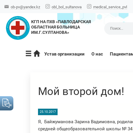
ob-pv@yandex.kz
obl_bol_sultanova
medical_service_pvl
КГП НА ПХВ «ПАВЛОДАРСКАЯ
ОБЛАСТНАЯ БОЛЬНИЦА
ИМ.Г.СУЛТАНОВА»
Устав организации
О нас
Пациента
Мой второй дом!
25.10.2017
Я, Байжуманова Зарина Вадимовна, родилась
средней общеобразовательной школы № 34 