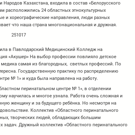
и Народов Казахстана, входила в состав «Белорусского
там расположились 24 областных этнокультурных
ые и хореографические направления, люди разных
вает что наша страна многонациональная и дружная.
упила в Павлодарский Медицинский Колледж на
ция «Акушер» На выбор профессии повлияло детское
я медика самая из благородных, светлых профессий. По
нтересна. Государственную практику по распределению
тре № 1» и куда была направлена на работу.
бластном перинатальном центре № 1», в отделении
ому научилась и многое узнала. Работа очень сложная и
енную женщину и за будущего ребёнка. Но несмотря на
удовольствие. Коллектив «Областного перинатального
бных, творческих людей, обладающих большим
 задач. Дружный коллектив «Областного перинатального