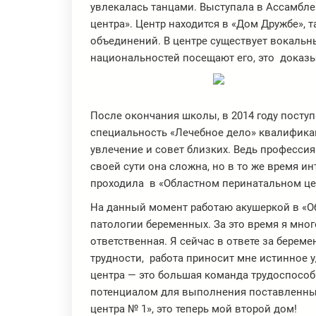
увлекалась танцами. Выступала в Ассамбле
центра». Центр находится в «Дом Дружбе», 
объединений. В центре существует вокальн
национальностей посещают его, это доказы
После окончания школы, в 2014 году пост
специальность «Лечебное дело» квалифика
увлечение и совет близких. Ведь професси
своей сути она сложна, но в то же время и
проходила в «Областном перинатальном цен
На данный момент работаю акушеркой в «О
патологии беременных. За это время я мног
ответственная. Я сейчас в ответе за берем
трудности, работа приносит мне истинное 
центра — это большая команда трудоспосо
потенциалом для выполнения поставленных
центра № 1», это теперь мой второй дом!