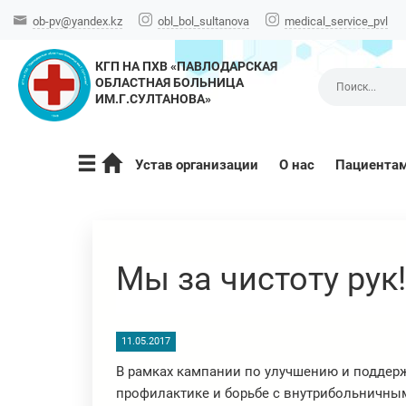
ob-pv@yandex.kz
obl_bol_sultanova
medical_service_pvl
КГП НА ПХВ «ПАВЛОДАРСКАЯ
ОБЛАСТНАЯ БОЛЬНИЦА
ИМ.Г.СУЛТАНОВА»
Устав организации
О нас
Пациента
Мы за чистоту рук!
11.05.2017
В рамках кампании по улучшению и поддерж
профилактике и борьбе с внутрибольничны