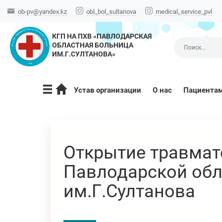
ob-pv@yandex.kz
obl_bol_sultanova
medical_service_pvl
КГП НА ПХВ «ПАВЛОДАРСКАЯ
ОБЛАСТНАЯ БОЛЬНИЦА
ИМ.Г.СУЛТАНОВА»
Устав организации
О нас
Пациента
Открытие травмат
Павлодарской обл
им.Г.Султанова