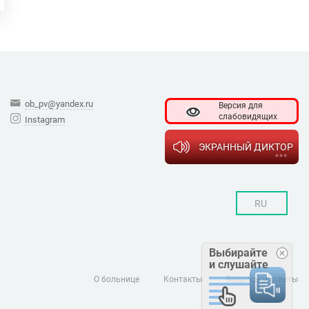
ob_pv@yandex.ru
Версия для
слабовидящих
Instagram
ЭКРАННЫЙ ДИКТОР
RU
Выбирайте
и слушайте
О больнице
Контакты
Вопросы и ответы