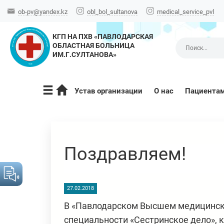
ob-pv@yandex.kz
obl_bol_sultanova
medical_service_pvl
КГП НА ПХВ «ПАВЛОДАРСКАЯ
ОБЛАСТНАЯ БОЛЬНИЦА
ИМ.Г.СУЛТАНОВА»
Устав организации
О нас
Пациента
Поздравляем!
27.02.2018
В «Павлодарском Высшем медицинск
специальности «Сестринское дело», 