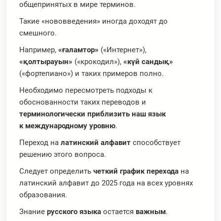
общепринятых в мире терминов.
Такие «нововведения» иногда доходят до
смешного.
Например,
«ғаламтор»
(«Интернет»),
«қолтырауын»
(«крокодил»),
«күй сандық»
(«фортепиано») и таких примеров полно.
Необходимо пересмотреть подходы к
обоснованности таких переводов и
терминологически приблизить наш язык
к международному уровню
.
Переход на
латинский алфавит
способствует
решению этого вопроса.
Следует определить
четкий график перехода
на
латинский алфавит до 2025 года на всех уровнях
образования.
Знание
русского языка
остается
важным
.