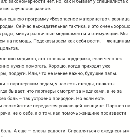
ил: закономерности нет, но, как и бывает у специалиста с
етия случалось разное.
 и нынешнюю программу «Безопасное материнство», разница
 родам. Сейчас выжидательная тактика, и это очень хорошо
в роды, минуя различные медикаменты и стимуляции. Мы
дем на помощь. Подсказываем как себя вести, — женщинам
уцольгов.
мнению медиков, это хорошая поддержка, если человек
енно нужно помогать. Хорошо, когда приходят уже
ы, подруги. Или, что не менее важно, будущие папы.
и к партнерским родам, у нас есть стенды, плакаты.
гда бывает, что партнеры смотрят за медиками, а не за
ез боль – так устроено природой. Но если есть
 и спокойствие передается рожающей женщине. Партнер на
рачи, не о себе, а о том, как помочь женщине произвести
и боль. А еще — слезы радости. Справляться с ежедневным