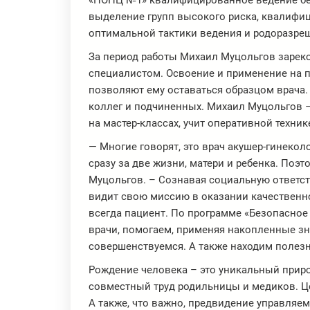
«ПОПЦ №1» квалифицированное ведение бе
выделение групп высокого риска, квалифи
оптимальной тактики ведения и родоразре
За период работы Михаил Муцольгов заре
специалистом. Освоение и применение на п
позволяют ему оставаться образцом врача
коллег и подчиненных. Михаил Муцольгов –
на мастер-классах, учит оперативной техни
— Многие говорят, это врач акушер-гинекол
сразу за две жизни, матери и ребенка. Поэт
Муцольгов. – Сознавая социальную ответс
видит свою миссию в оказании качественн
всегда пациент. По программе «Безопасное
врачи, помогаем, применяя накопленные з
совершенствуемся. А также находим полез
Рождение человека – это уникальный приро
совместный труд родильницы и медиков. Ц
А также, что важно, предвидение управляе