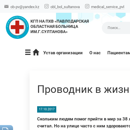
ob-pv@yandex.kz
obl_bol_sultanova
medical_service_pvl
КГП НА ПХВ «ПАВЛОДАРСКАЯ
ОБЛАСТНАЯ БОЛЬНИЦА
ИМ.Г.СУЛТАНОВА»
Устав организации
О нас
Пациента
Проводник в жизн
17.10.2017
Скольким людям помог прийти в мир за 38 
считал. Но на улице часто с ним здоровают