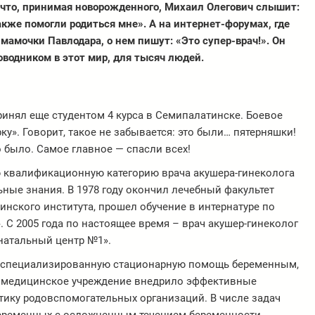
 что, принимая новорожденного, Михаил Олегович слышит:
также помогли родиться мне». А на интернет-форумах, где
амочки Павлодара, о нем пишут: «Это супер-врач!». Он
оводником в этот мир, для тысяч людей.
инял еще студентом 4 курса в Семипалатинске. Боевое
ку». Говорит, такое не забывается: это были… пятерняшки!
о было. Самое главное — спасли всех!
 квалификационную категорию врача акушера-гинеколога
ые знания. В 1978 году окончил лечебный факультет
нского института, прошел обучение в интернатуре по
 С 2005 года по настоящее время – врач акушер-гинеколог
натальный центр №1».
т специализированную стационарную помощь беременным,
 медицинское учреждение внедрило эффективные
ктику родовспомогательных организаций. В числе задач