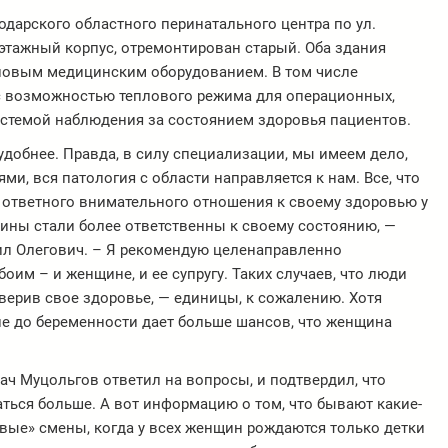
одарского областного перинатального центра по ул.
этажный корпус, отремонтирован старый. Оба здания
новым медицинским оборудованием. В том числе
 с возможностью теплового режима для операционных,
истемой наблюдения за состоянием здоровья пациентов.
удобнее. Правда, в силу специализации, мы имеем дело,
и, вся патология с области направляется к нам. Все, что
и ответного внимательного отношения к своему здоровью у
щины стали более ответственны к своему состоянию, —
л Олегович. – Я рекомендую целенаправленно
оим – и женщине, и ее супругу. Таких случаев, что люди
верив свое здоровье, — единицы, к сожалению. Хотя
ие до беременности дает больше шансов, что женщина
ач Муцольгов ответил на вопросы, и подтвердил, что
ться больше. А вот информацию о том, что бывают какие-
вые» смены, когда у всех женщин рождаются только детки