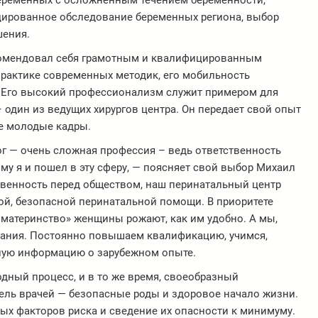
ременных с осложненным течением беременности,
цированное обследование беременных региона, выбор
шения.
комендовал себя грамотным и квалифицированным
рактике современных методик, его мобильность
. Его высокий профессионализм служит примером для
 один из ведущих хирургов центра. Он передает свой опыт
ке молодые кадры.
ог — очень сложная профессия – ведь ответственность
ому я и пошел в эту сферу, — поясняет свой выбор Михаил
твенность перед обществом, наш перинатальный центр
ой, безопасной перинатальной помощи. В приоритете
 материнство» женщины рожают, как им удобно. А мы,
нания. Постоянно повышаем квалификацию, учимся,
ную информацию о зарубежном опыте.
дный процесс, и в то же время, своеобразный
ель врачей — безопасные роды и здоровое начало жизни.
мых факторов риска и сведение их опасности к минимуму.