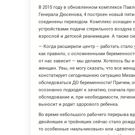
В 2015 году в обновленном комплексе Павл
Генерала Дюсенова, 4 построен новый пяти
соединены переходом. Комплекс оснащен 
устройствами подачи стерильного воздуха
взрослой и детской реанимации. А также с
— Когда расширили центр – работать стало 
как правило, с осложненными беременностям
от нас зависит — мы делаем. Хотелось бы 
женщин. Увы, не могу сказать, что все жен
констатирует сегодняшнюю ситуацию Михаи
обследоваться ДО беременности! Причем, об
осознанно подходят к зачатию, сначала про
обследование и, при необходимости, лечен
выносит и родит здорового ребенка.
Во время небольшого рабочего перерыва вр
двойняшек и тройняшек сейчас стало рожда
то особенные «мальчиковые» или «девочко