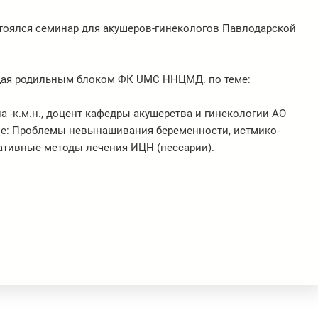
остоялся семинар для акушеров-гинекологов Павлодарской
ющая родильным блоком ФК UMC ННЦМД. по теме:
 -к.м.н., доцент кафедры акушерства и гинекологии АО
еме: Проблемы невынашивания беременности, истмико-
ативные методы лечения ИЦН (пессарии).