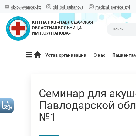
ob-pv@yandex.kz
obl_bol_sultanova
medical_service_pvl
КГП НА ПХВ «ПАВЛОДАРСКАЯ
ОБЛАСТНАЯ БОЛЬНИЦА
ИМ.Г.СУЛТАНОВА»
Устав организации
О нас
Пациента
Семинар для акуш
Павлодарской обл
№1