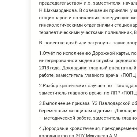
председательством и.о. заместителя нача
Н.Шахмарданова. В совещании приняли уча
стационаров и поликлиник, заведующие ж
гинекологическими отделениями стационар
терапевтическими участками поликлиник, В
В повестке дня были затронуты такие вопро
1.Отчёт по исполнению Дорожной карты, 
интегрированной модели службы родовспом
2018 года. Докладчик: главный внештатный
работе, заместитель главного врача «ПОПЦ
2.Разбор критических случаев по Павлодарс
заместитель главного врача по ЛПР «ПОПЦ
3.Выполнение приказа УЗ Павлодарской об
беременным женщинам и детям». Докладчик
— методической работе, заместитель главн
4.Дородовые кровотечения, преждевременн
координатор по ЭПУ Мукушева А.М.