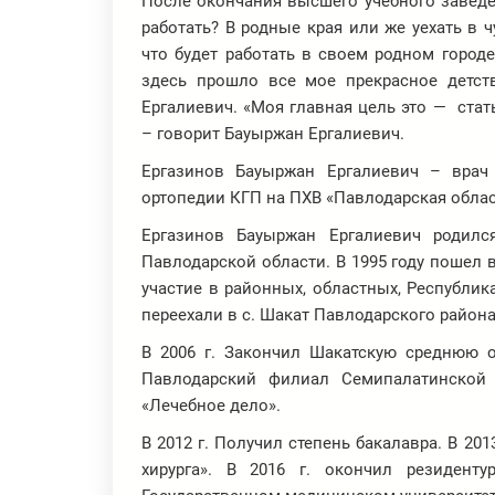
После окончания высшего учебного завед
работать? В родные края или же уехать в 
что будет работать в своем родном город
здесь прошло все мое прекрасное детст
Ергалиевич. «Моя главная цель это — ст
– говорит Бауыржан Ергалиевич.
Ергазинов Бауыржан Ергалиевич – вра
ортопедии КГП на ПХВ «Павлодарская облас
Ергазинов Бауыржан Ергалиевич родилс
Павлодарской области. В 1995 году пошел 
участие в районных, областных, Республика
переехали в с. Шакат Павлодарского района
В 2006 г. Закончил Шакатскую среднюю о
Павлодарский филиал Семипалатинской 
«Лечебное дело».
В 2012 г. Получил степень бакалавра. В 20
хирурга». В 2016 г. окончил резидент