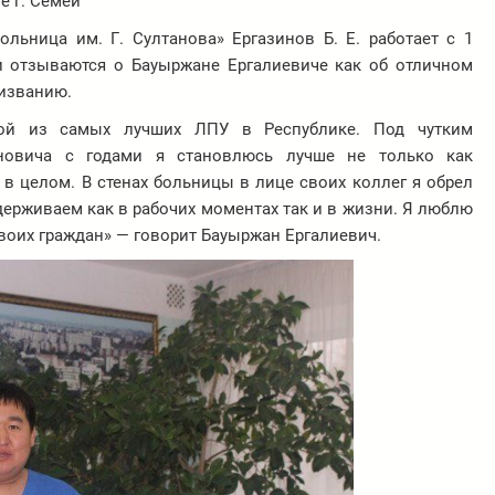
е г. Семей
льница им. Г. Султанова» Ергазинов Б. Е. работает с 1
ги отзываются о Бауыржане Ергалиевиче как об отличном
ризванию.
ой из самых лучших ЛПУ в Республике. Под чутким
новича с годами я становлюсь лучше не только как
 в целом. В стенах больницы в лице своих коллег я обрел
держиваем как в рабочих моментах так и в жизни. Я люблю
своих граждан» — говорит Бауыржан Ергалиевич.