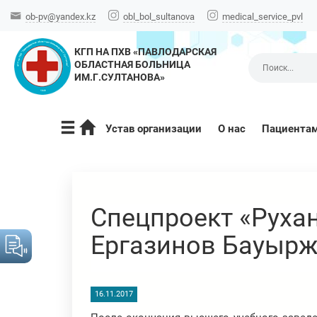
ob-pv@yandex.kz
obl_bol_sultanova
medical_service_pvl
КГП НА ПХВ «ПАВЛОДАРСКАЯ
ОБЛАСТНАЯ БОЛЬНИЦА
ИМ.Г.СУЛТАНОВА»
Устав организации
О нас
Пациента
Спецпроект «Руха
Ергазинов Бауырж
16.11.2017