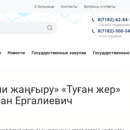
О больнице
Контакты
Вопросы и ответы
8(7182)-62-84
Служба поддержки
8(7182)-500-5
Стол справок
м
Новости
Государственные закупки
Государственные
ни жаңғыру» «Туған жер»
ан Ергалиевич