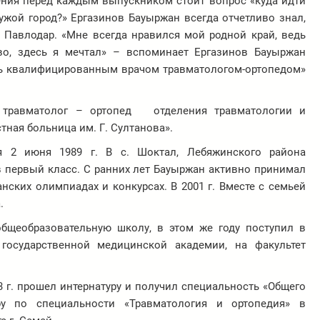
ения перед каждым выпускником стоит вопрос «куда идти
чужой город?» Ергазинов Бауыржан всегда отчетливо знал,
е Павлодар. «Мне всегда нравился мой родной край, ведь
во, здесь я мечтал» – вспоминает Ергазинов Бауыржан
ать квалифицированным врачом травматологом-ортопедом»
ч травматолог – ортопед отделения травматологии и
тная больница им. Г. Султанова».
я 2 июня 1989 г. В с. Шоктал, Лебяжинского района
в первый класс. С ранних лет Бауыржан активно принимал
нских олимпиадах и конкурсах. В 2001 г. Вместе с семьей
.
бщеобразовательную школу, в этом же году поступил в
государственной медицинской академии, на факультет
13 г. прошел интернатуру и получил специальность «Общего
уру по специальности «Травматология и ортопедия» в