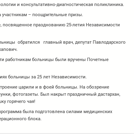
иологии и консультативно-диагностическая поликлиника.
а участникам – поощрительные призы.
е, посвященное празднованию 25-летия Независимости
льницы обратился главный врач, депутат Павлодарского
хапович.
ати работникам больницы были вручены Почетные
ях больницы за 25 лет Независимости.
троение царили и в фоей больницы. На обозрение
унки, фотогазеты. Был накрыт праздничный дастархан,
ку горячего чая!
программа была подготовлена силами медицинских
ерационного блока.