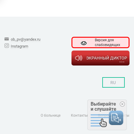
ob_pv@yandex.ru
Версия для
слабовидящих
Instagram
ЭКРАННЫЙ ДИКТОР
RU
Выбирайте
и слушайте
О больнице
Контакты
Вопросы и ответы