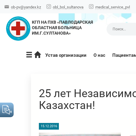
ob-pv@yandex.kz
obl_bol_sultanova
medical_service_pvl
КГП НА ПХВ «ПАВЛОДАРСКАЯ
ОБЛАСТНАЯ БОЛЬНИЦА
ИМ.Г.СУЛТАНОВА»
Устав организации
О нас
Пациента
25 лет Независим
Казахстан!
15.12.2016