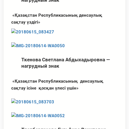
нагрудный знак
«Қазақстан Республикасының денсаулық
сақтау үздігі»
Ткенова Светлана Абдыхадыровна —
нагрудный
знак
«Қазақстан Республикасының денсаулық
сақтау ісіне қосқан үлесі үшін»